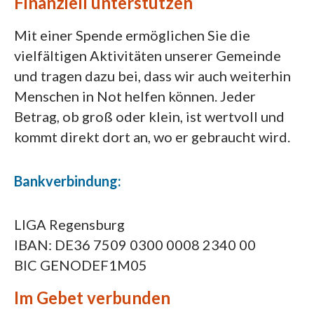
Gemeinden.
Finanziell unterstützen
für Interessierte (
johannes.diering@t-
bei der Austeilung der Kommunion
Kontaktperson für Interessierte
Ansprechpartner: Matthias Böhm
online.de
)
insbesondere bei Gottesdiensten mit vielen
(
Michael.Fox@hmt-c.de
)
Mit einer Spende ermöglichen Sie die
(
matthias.boehm@pfarrei-bddmei.de
).
Mitfeiernden. Einige Kommunionhelfer sind
vielfältigen Aktivitäten unserer Gemeinde
auch bereit, die Kommunion zu den Kranken
und tragen dazu bei, dass wir auch weiterhin
zu bringen, die auf diese Weise mit unseren
Menschen in Not helfen können. Jeder
Gemeinden verbunden bleiben.
Betrag, ob groß oder klein, ist wertvoll und
Communio heißt Gemeinschaft. Dem
kommt direkt dort an, wo er gebraucht wird.
Kommunionhelfer liegt es am Herzen, dass
die Gemeinschaft unter den Glaubenden
Bankverbindung:
wächst, denn „Ein Brot ist es, darum sind wir
viele ein Leib“ (1 Kor 10,17).
LIGA Regensburg
IBAN: DE36 7509 0300 0008 2340 00
BIC GENODEF1M05
Im Gebet verbunden