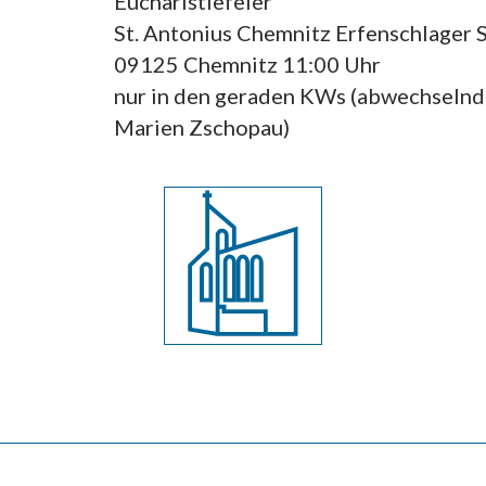
Eucharistiefeier
Musik
dwerk
Polizeiseelsor
St. Antonius Chemnitz Erfenschlager S
Singt Gott ein neues Lied!
e Chance geben
Ein offenes Ohr f
stand
09125 Chemnitz 11:00 Uhr
Freizeit und Sport
hemnitz
Notfallseelsor
nur in den geraden KWs (abwechselnd 
Spiel, Spaß und Begegnung
beit auf dem Sonnenberg
Schnelle Hilfe be
Marien Zschopau)
hwestern
enschen