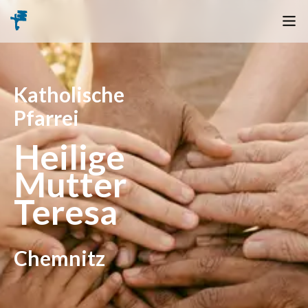
Katholische
Pfarrei
Heilige
Mutter
Teresa
Chemnitz