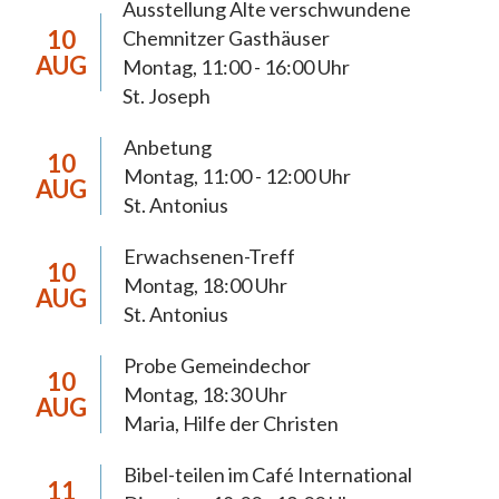
Ausstellung Alte verschwundene
Die Pastoralen Schwerpunktsetzungen
10
Chemnitzer Gasthäuser
dienen der 2018 neugegründeten Pfarrei Hl.
AUG
Montag, 11:00 - 16:00 Uhr
Mutter Teresa Chemnitz zur Orientierung
St. Joseph
der Pastoral bis 2027. In diesem Zeitraum
Anbetung
anstehende pastorale, wirtschaftliche und
10
Montag, 11:00 - 12:00 Uhr
AUG
organisatorische Weichenstellungen werden
St. Antonius
eine weiterreichende Tragweite haben und
müssen sich daraus begründen lassen. Die
Erwachsenen-Treff
10
anstehenden Prozesse möchten wir, die
Montag, 18:00 Uhr
AUG
St. Antonius
Christinnen und Christen der Pfarrei
Chemnitz, im Licht des Evangeliums und im
Probe Gemeindechor
10
Vertrauen auf die Möglichkeiten Gottes
Montag, 18:30 Uhr
AUG
gestalten. Dabei achten wir auf die Stimme
Maria, Hilfe der Christen
Gottes, die sich auch in den inneren
Bibel-teilen im Café International
Regungen und Gedanken unserer Mitchristen
11