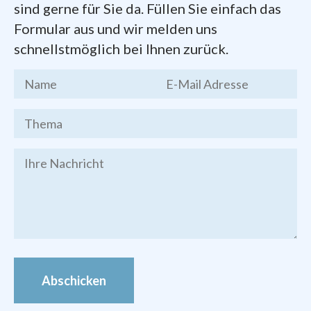
Dokumente zum Gründungsprozess der
sind gerne für Sie da. Füllen Sie einfach das
Pfarrei
finden Sie hier zum Herunterladen:
Formular aus und wir melden uns
schnellstmöglich bei Ihnen zurück.
Kernthesen
des Chemnitzer
Stadtgesprächs, Endfassung vom 19.
März 2016
Brief des Bischofs Heinrich
Timmerevers
vom 09. Januar 2018
Festschrift
zur Gründung der Pfarrei
Bilder von den Veranstaltungen zur
Pfarrei-Gründung finden Sie im
Foto-
Archiv
Abschicken