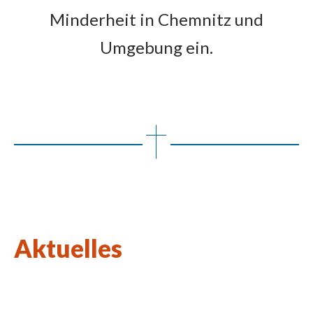
Minderheit in Chemnitz und
Umgebung ein.
Aktuelles
Wort des Lebens August 2026
Kulturkirchen-Stammtisch am 27.08.2026
Neue Kunstausstellung in St. Johannes Nepomuk