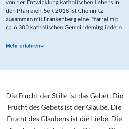
von der Entwicklung katholischen Lebens in
den Pfarreien. Seit 2018 ist Chemnitz
zusammen mit Frankenberg eine Pfarrei mit
ca. 6.300 katholischen Gemeindemitgliedern
Mehr erfahren
Unsere Pfarrei wurde am
Die Frucht der Stille ist das Gebet. Die
22. April 2018 gegründet
Frucht des Gebets ist der Glaube. Die
Als Patronat für die neue Pfarrei wählten die
Frucht des Glaubens ist die Liebe. Die
Chemnitzer die Hl. Mutter Teresa, die in den