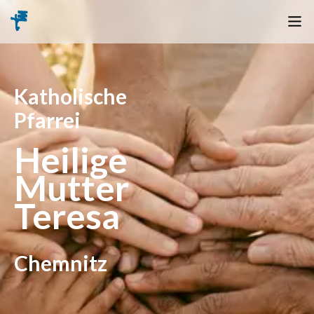
Katholische
Pfarrei
Heilige
Mutter
Teresa
Chemnitz