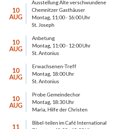
Ausstellung Alte verschwundene
Die Pastoralen Schwerpunktsetzungen
10
Chemnitzer Gasthäuser
dienen der 2018 neugegründeten Pfarrei Hl.
AUG
Montag, 11:00 - 16:00 Uhr
Mutter Teresa Chemnitz zur Orientierung
St. Joseph
der Pastoral bis 2027. In diesem Zeitraum
Anbetung
anstehende pastorale, wirtschaftliche und
10
Montag, 11:00 - 12:00 Uhr
AUG
organisatorische Weichenstellungen werden
St. Antonius
eine weiterreichende Tragweite haben und
müssen sich daraus begründen lassen. Die
Erwachsenen-Treff
10
anstehenden Prozesse möchten wir, die
Montag, 18:00 Uhr
AUG
St. Antonius
Christinnen und Christen der Pfarrei
Chemnitz, im Licht des Evangeliums und im
Probe Gemeindechor
10
Vertrauen auf die Möglichkeiten Gottes
Montag, 18:30 Uhr
AUG
gestalten. Dabei achten wir auf die Stimme
Maria, Hilfe der Christen
Gottes, die sich auch in den inneren
Bibel-teilen im Café International
Regungen und Gedanken unserer Mitchristen
11