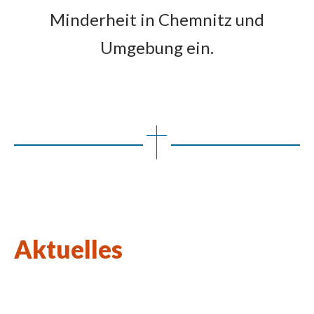
Minderheit in Chemnitz und
Umgebung ein.
Aktuelles
Wort des Lebens August 2026
Kulturkirchen-Stammtisch am 27.08.2026
Neue Kunstausstellung in St. Johannes Nepomuk