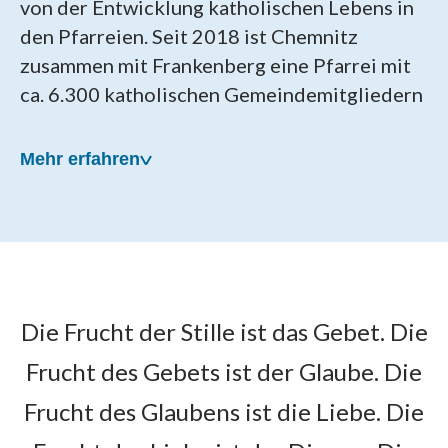
von der Entwicklung katholischen Lebens in
den Pfarreien. Seit 2018 ist Chemnitz
zusammen mit Frankenberg eine Pfarrei mit
ca. 6.300 katholischen Gemeindemitgliedern
Mehr erfahren
Unsere Pfarrei wurde am
Die Frucht der Stille ist das Gebet. Die
22. April 2018 gegründet
Frucht des Gebets ist der Glaube. Die
Als Patronat für die neue Pfarrei wählten die
Frucht des Glaubens ist die Liebe. Die
Chemnitzer die Hl. Mutter Teresa, die in den