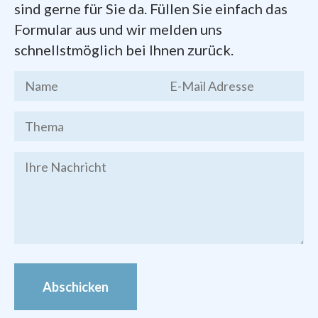
Dokumente zum Gründungsprozess der
sind gerne für Sie da. Füllen Sie einfach das
Pfarrei
finden Sie hier zum Herunterladen:
Formular aus und wir melden uns
schnellstmöglich bei Ihnen zurück.
Kernthesen
des Chemnitzer
Stadtgesprächs, Endfassung vom 19.
März 2016
Brief des Bischofs Heinrich
Timmerevers
vom 09. Januar 2018
Festschrift
zur Gründung der Pfarrei
Bilder von den Veranstaltungen zur
Pfarrei-Gründung finden Sie im
Foto-
Archiv
Abschicken