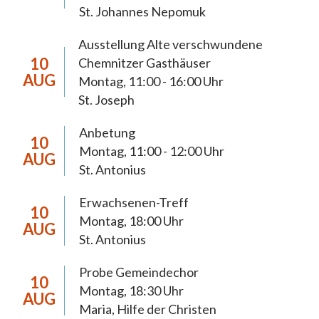
Schwerpunktsetzungen
St. Johannes Nepomuk
Ausstellung Alte verschwundene
Die Pastoralen Schwerpunktsetzungen
10
Chemnitzer Gasthäuser
dienen der 2018 neugegründeten Pfarrei Hl.
AUG
Montag, 11:00 - 16:00 Uhr
Mutter Teresa Chemnitz zur Orientierung
St. Joseph
der Pastoral bis 2027. In diesem Zeitraum
Anbetung
anstehende pastorale, wirtschaftliche und
10
Montag, 11:00 - 12:00 Uhr
AUG
organisatorische Weichenstellungen werden
St. Antonius
eine weiterreichende Tragweite haben und
müssen sich daraus begründen lassen. Die
Erwachsenen-Treff
10
anstehenden Prozesse möchten wir, die
Montag, 18:00 Uhr
AUG
St. Antonius
Christinnen und Christen der Pfarrei
Chemnitz, im Licht des Evangeliums und im
Probe Gemeindechor
10
Vertrauen auf die Möglichkeiten Gottes
Montag, 18:30 Uhr
AUG
gestalten. Dabei achten wir auf die Stimme
Maria, Hilfe der Christen