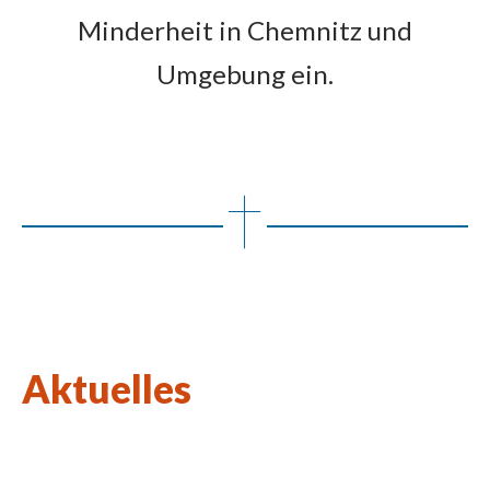
Minderheit in Chemnitz und
Umgebung ein.
Aktuelles
Wort des Lebens August 2026
Kulturkirchen-Stammtisch am 27.08.2026
Neue Kunstausstellung in St. Johannes Nepomuk