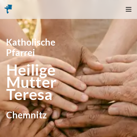
Katholische
Pfarrei
Heilige
Mutter
Teresa
Chemnitz