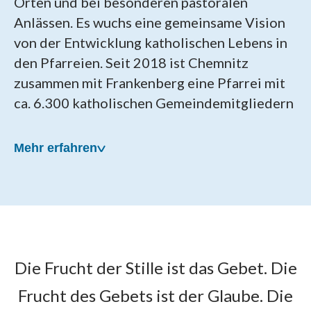
Orten und bei besonderen pastoralen
Anlässen. Es wuchs eine gemeinsame Vision
von der Entwicklung katholischen Lebens in
den Pfarreien. Seit 2018 ist Chemnitz
zusammen mit Frankenberg eine Pfarrei mit
ca. 6.300 katholischen Gemeindemitgliedern
Mehr erfahren
Unsere Pfarrei wurde am
Die Frucht der Stille ist das Gebet. Die
22. April 2018 gegründet
Frucht des Gebets ist der Glaube. Die