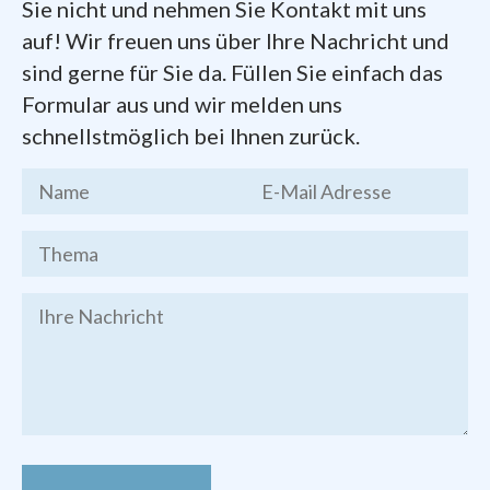
Nächstenliebe.
Sie nicht und nehmen Sie Kontakt mit uns
auf! Wir freuen uns über Ihre Nachricht und
Dokumente zum Gründungsprozess der
sind gerne für Sie da. Füllen Sie einfach das
Pfarrei
finden Sie hier zum Herunterladen:
Formular aus und wir melden uns
schnellstmöglich bei Ihnen zurück.
Kernthesen
des Chemnitzer
Stadtgesprächs, Endfassung vom 19.
März 2016
Brief des Bischofs Heinrich
Timmerevers
vom 09. Januar 2018
Festschrift
zur Gründung der Pfarrei
Bilder von den Veranstaltungen zur
Pfarrei-Gründung finden Sie im
Foto-
Archiv