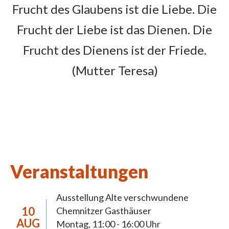
Als Patronat für die neue Pfarrei wählten die
Frucht des Glaubens ist die Liebe. Die
Chemnitzer die Hl. Mutter Teresa, die in den
Frucht der Liebe ist das Dienen. Die
80er Jahren zweimal in Chemnitz war und
eine Niederlassung eröffnet hat. Mit dem
Frucht des Dienens ist der Friede.
Patronat verbinden wir den Auftrag
(Mutter Teresa)
besonders bei denen zu sein, die an den Rand
der Gesellschaft geraten. Hierin sind unsere
vielen diakonischen Einrichtungen auf dem
Sonnenberg besonders stark. Gemeinsam
wollen wir unser biblisches Leitwort
umsetzen, dass alle
„Leben in Fülle haben“
(Joh
10,10)
Veranstaltungen
Ausstellung Alte verschwundene
10
Chemnitzer Gasthäuser
Pastorale
AUG
Montag, 11:00 - 16:00 Uhr