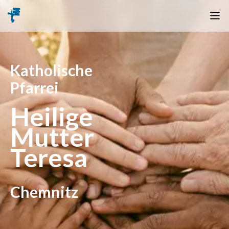
Katholische
Pfarrei
Heilige
Mutter
Teresa
Chemnitz