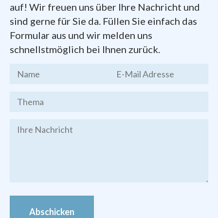
Nächstenliebe.
auf! Wir freuen uns über Ihre Nachricht und
sind gerne für Sie da. Füllen Sie einfach das
Dokumente zum Gründungsprozess der
Formular aus und wir melden uns
Pfarrei
finden Sie hier zum Herunterladen:
schnellstmöglich bei Ihnen zurück.
Kernthesen
des Chemnitzer
Stadtgesprächs, Endfassung vom 19.
März 2016
Brief des Bischofs Heinrich
Timmerevers
vom 09. Januar 2018
Festschrift
zur Gründung der Pfarrei
Bilder von den Veranstaltungen zur
Pfarrei-Gründung finden Sie im
Foto-
Archiv
Abschicken