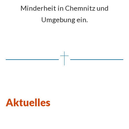
Minderheit in Chemnitz und
Umgebung ein.
Aktuelles
Wort des Lebens August 2026
Kulturkirchen-Stammtisch am 27.08.2026
Neue Kunstausstellung in St. Johannes Nepomuk