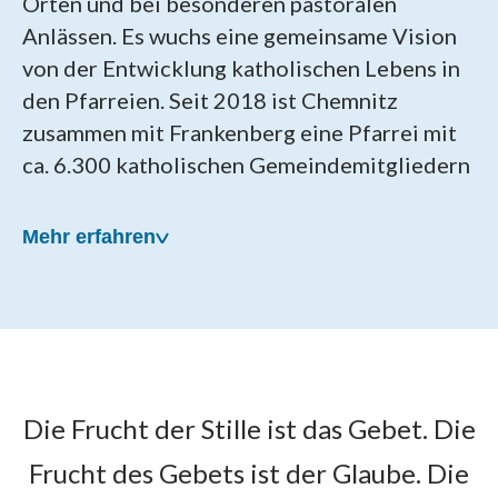
Orten und bei besonderen pastoralen
Anlässen. Es wuchs eine gemeinsame Vision
von der Entwicklung katholischen Lebens in
den Pfarreien. Seit 2018 ist Chemnitz
zusammen mit Frankenberg eine Pfarrei mit
ca. 6.300 katholischen Gemeindemitgliedern
Mehr erfahren
Unsere Pfarrei wurde am
Die Frucht der Stille ist das Gebet. Die
22. April 2018 gegründet
Frucht des Gebets ist der Glaube. Die