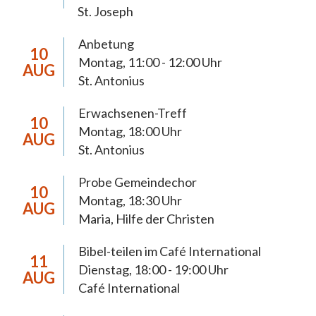
Schwerpunktsetzungen
St. Joseph
Anbetung
10
Die Pastoralen Schwerpunktsetzungen
Montag, 11:00 - 12:00 Uhr
AUG
dienen der 2018 neugegründeten Pfarrei Hl.
St. Antonius
Mutter Teresa Chemnitz zur Orientierung
Erwachsenen-Treff
der Pastoral bis 2027. In diesem Zeitraum
10
Montag, 18:00 Uhr
anstehende pastorale, wirtschaftliche und
AUG
St. Antonius
organisatorische Weichenstellungen werden
eine weiterreichende Tragweite haben und
Probe Gemeindechor
10
müssen sich daraus begründen lassen. Die
Montag, 18:30 Uhr
AUG
anstehenden Prozesse möchten wir, die
Maria, Hilfe der Christen
Christinnen und Christen der Pfarrei
Bibel-teilen im Café International
Chemnitz, im Licht des Evangeliums und im
11
Dienstag, 18:00 - 19:00 Uhr
AUG
Vertrauen auf die Möglichkeiten Gottes
Café International
gestalten. Dabei achten wir auf die Stimme