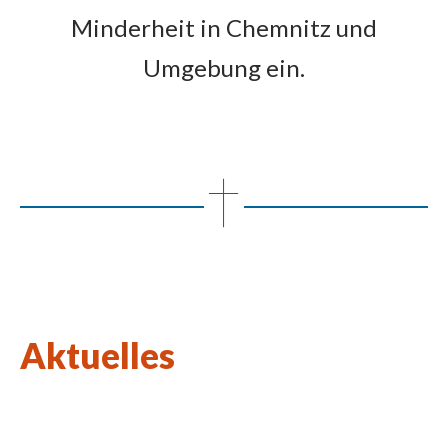
Minderheit in Chemnitz und
Umgebung ein.
Aktuelles
Wort des Lebens August 2026
Kulturkirchen-Stammtisch am 27.08.2026
Neue Kunstausstellung in St. Johannes Nepomuk