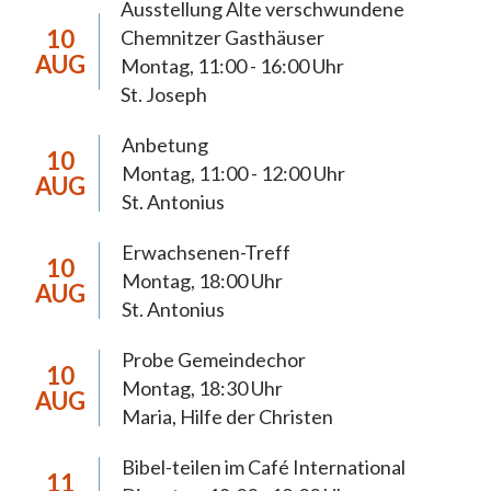
Ausstellung Alte verschwundene
Die Pastoralen Schwerpunktsetzungen
10
Chemnitzer Gasthäuser
dienen der 2018 neugegründeten Pfarrei Hl.
AUG
Montag, 11:00 - 16:00 Uhr
Mutter Teresa Chemnitz zur Orientierung
St. Joseph
der Pastoral bis 2027. In diesem Zeitraum
Anbetung
anstehende pastorale, wirtschaftliche und
10
Montag, 11:00 - 12:00 Uhr
AUG
organisatorische Weichenstellungen werden
St. Antonius
eine weiterreichende Tragweite haben und
müssen sich daraus begründen lassen. Die
Erwachsenen-Treff
10
anstehenden Prozesse möchten wir, die
Montag, 18:00 Uhr
AUG
St. Antonius
Christinnen und Christen der Pfarrei
Chemnitz, im Licht des Evangeliums und im
Probe Gemeindechor
10
Vertrauen auf die Möglichkeiten Gottes
Montag, 18:30 Uhr
AUG
gestalten. Dabei achten wir auf die Stimme
Maria, Hilfe der Christen
Gottes, die sich auch in den inneren
Bibel-teilen im Café International
Regungen und Gedanken unserer Mitchristen
11