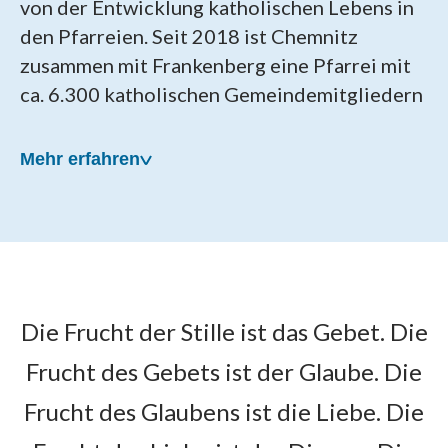
von der Entwicklung katholischen Lebens in
den Pfarreien. Seit 2018 ist Chemnitz
zusammen mit Frankenberg eine Pfarrei mit
ca. 6.300 katholischen Gemeindemitgliedern
Mehr erfahren
Unsere Pfarrei wurde am
Die Frucht der Stille ist das Gebet. Die
22. April 2018 gegründet
Frucht des Gebets ist der Glaube. Die
Als Patronat für die neue Pfarrei wählten die
Frucht des Glaubens ist die Liebe. Die
Chemnitzer die Hl. Mutter Teresa, die in den