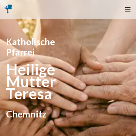
Katholische
Pfarrei
Heilige
Mutter
Teresa
Chemnitz