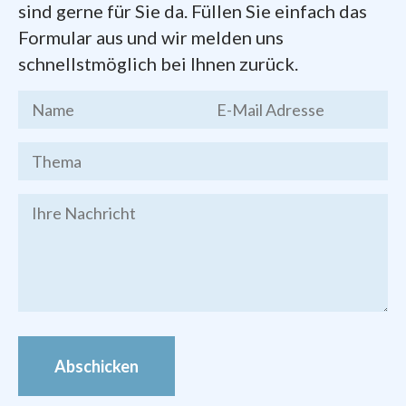
Dokumente zum Gründungsprozess der
sind gerne für Sie da. Füllen Sie einfach das
Pfarrei
finden Sie hier zum Herunterladen:
Formular aus und wir melden uns
schnellstmöglich bei Ihnen zurück.
Kernthesen
des Chemnitzer
Stadtgesprächs, Endfassung vom 19.
März 2016
Brief des Bischofs Heinrich
Timmerevers
vom 09. Januar 2018
Festschrift
zur Gründung der Pfarrei
Bilder von den Veranstaltungen zur
Pfarrei-Gründung finden Sie im
Foto-
Archiv
Abschicken