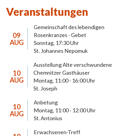
10,10)
Veranstaltungen
Gemeinschaft des lebendigen
09
Rosenkranzes - Gebet
Pastorale
AUG
Sonntag, 17:30 Uhr
Schwerpunktsetzungen
St. Johannes Nepomuk
Ausstellung Alte verschwundene
Die Pastoralen Schwerpunktsetzungen
10
Chemnitzer Gasthäuser
dienen der 2018 neugegründeten Pfarrei Hl.
AUG
Montag, 11:00 - 16:00 Uhr
Mutter Teresa Chemnitz zur Orientierung
St. Joseph
der Pastoral bis 2027. In diesem Zeitraum
Anbetung
anstehende pastorale, wirtschaftliche und
10
Montag, 11:00 - 12:00 Uhr
AUG
organisatorische Weichenstellungen werden
St. Antonius
eine weiterreichende Tragweite haben und
müssen sich daraus begründen lassen. Die
Erwachsenen-Treff