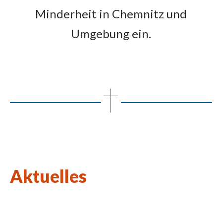
Minderheit in Chemnitz und
Umgebung ein.
Aktuelles
Wort des Lebens August 2026
Kulturkirchen-Stammtisch am 27.08.2026
Neue Kunstausstellung in St. Johannes Nepomuk