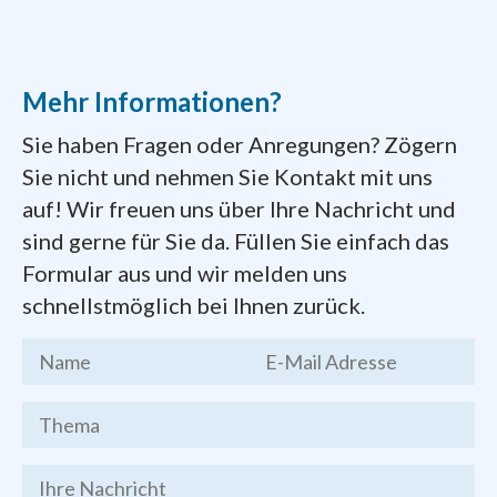
auf der Markusstraße. Heute ist die
Niederlassung direkt am Aufgang aus dem
Hauptbahnhof. Die Schwestern beten und
Mehr Informationen?
arbeiten mit und für die Armen unserer Stadt
und erinnern uns an unseren Auftrag zur
Sie haben Fragen oder Anregungen? Zögern
Nächstenliebe.
Sie nicht und nehmen Sie Kontakt mit uns
auf! Wir freuen uns über Ihre Nachricht und
Dokumente zum Gründungsprozess der
sind gerne für Sie da. Füllen Sie einfach das
Pfarrei
finden Sie hier zum Herunterladen:
Formular aus und wir melden uns
schnellstmöglich bei Ihnen zurück.
Kernthesen
des Chemnitzer
Stadtgesprächs, Endfassung vom 19.
März 2016
Brief des Bischofs Heinrich
Timmerevers
vom 09. Januar 2018
Festschrift
zur Gründung der Pfarrei