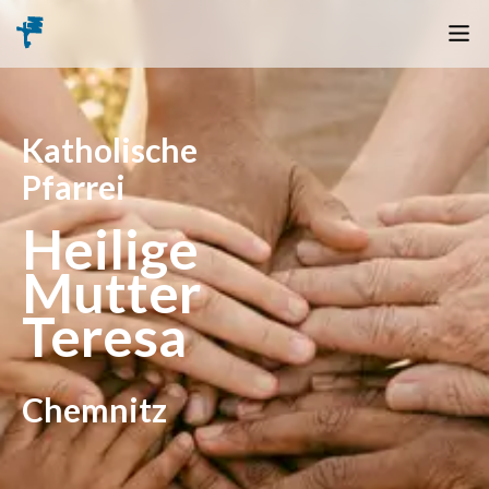
Katholische
Pfarrei
Heilige
Mutter
Teresa
Chemnitz