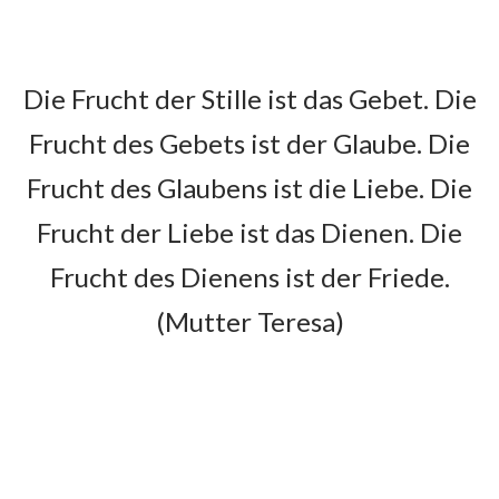
Unsere Pfarrei wurde am
Die Frucht der Stille ist das Gebet. Die
22. April 2018 gegründet
Frucht des Gebets ist der Glaube. Die
Als Patronat für die neue Pfarrei wählten die
Frucht des Glaubens ist die Liebe. Die
Chemnitzer die Hl. Mutter Teresa, die in den
Frucht der Liebe ist das Dienen. Die
80er Jahren zweimal in Chemnitz war und
eine Niederlassung eröffnet hat. Mit dem
Frucht des Dienens ist der Friede.
Patronat verbinden wir den Auftrag
(Mutter Teresa)
besonders bei denen zu sein, die an den Rand
der Gesellschaft geraten. Hierin sind unsere
vielen diakonischen Einrichtungen auf dem
Sonnenberg besonders stark. Gemeinsam
wollen wir unser biblisches Leitwort
umsetzen, dass alle
„Leben in Fülle haben“
(Joh