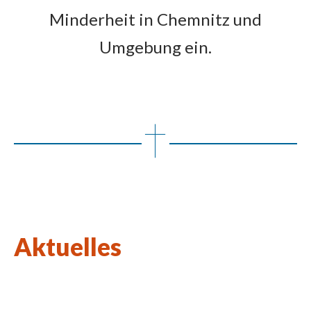
Minderheit in Chemnitz und
Umgebung ein.
Aktuelles
Wort des Lebens August 2026
Kulturkirchen-Stammtisch am 27.08.2026
Neue Kunstausstellung in St. Johannes Nepomuk