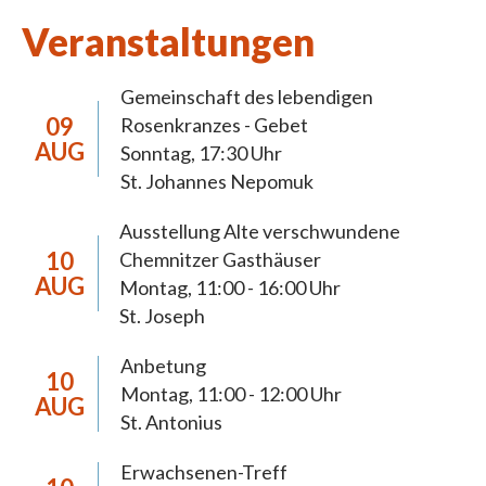
10,10)
Veranstaltungen
Gemeinschaft des lebendigen
09
Rosenkranzes - Gebet
Pastorale
AUG
Sonntag, 17:30 Uhr
Schwerpunktsetzungen
St. Johannes Nepomuk
Ausstellung Alte verschwundene
Die Pastoralen Schwerpunktsetzungen
10
Chemnitzer Gasthäuser
dienen der 2018 neugegründeten Pfarrei Hl.
AUG
Montag, 11:00 - 16:00 Uhr
Mutter Teresa Chemnitz zur Orientierung
St. Joseph
der Pastoral bis 2027. In diesem Zeitraum
Anbetung
anstehende pastorale, wirtschaftliche und
10
Montag, 11:00 - 12:00 Uhr
AUG
organisatorische Weichenstellungen werden
St. Antonius
eine weiterreichende Tragweite haben und
müssen sich daraus begründen lassen. Die
Erwachsenen-Treff