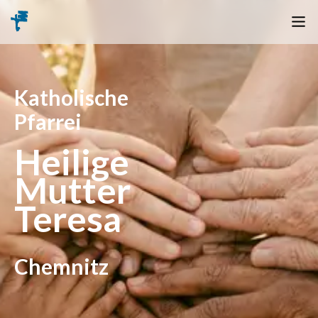
Katholische
Pfarrei
Heilige
Mutter
Teresa
Chemnitz