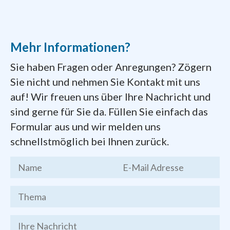
auf der Markusstraße. Heute ist die
Niederlassung direkt am Aufgang aus dem
Hauptbahnhof. Die Schwestern beten und
Mehr Informationen?
arbeiten mit und für die Armen unserer Stadt
und erinnern uns an unseren Auftrag zur
Sie haben Fragen oder Anregungen? Zögern
Nächstenliebe.
Sie nicht und nehmen Sie Kontakt mit uns
auf! Wir freuen uns über Ihre Nachricht und
Dokumente zum Gründungsprozess der
sind gerne für Sie da. Füllen Sie einfach das
Pfarrei
finden Sie hier zum Herunterladen:
Formular aus und wir melden uns
schnellstmöglich bei Ihnen zurück.
Kernthesen
des Chemnitzer
Stadtgesprächs, Endfassung vom 19.
März 2016
Brief des Bischofs Heinrich
Timmerevers
vom 09. Januar 2018
Festschrift
zur Gründung der Pfarrei