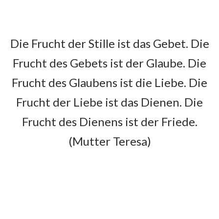
Unsere Pfarrei wurde am
Die Frucht der Stille ist das Gebet. Die
22. April 2018 gegründet
Frucht des Gebets ist der Glaube. Die
Als Patronat für die neue Pfarrei wählten die
Frucht des Glaubens ist die Liebe. Die
Chemnitzer die Hl. Mutter Teresa, die in den
Frucht der Liebe ist das Dienen. Die
80er Jahren zweimal in Chemnitz war und
eine Niederlassung eröffnet hat. Mit dem
Frucht des Dienens ist der Friede.
Patronat verbinden wir den Auftrag
(Mutter Teresa)
besonders bei denen zu sein, die an den Rand
der Gesellschaft geraten. Hierin sind unsere
vielen diakonischen Einrichtungen auf dem
Sonnenberg besonders stark. Gemeinsam
wollen wir unser biblisches Leitwort
umsetzen, dass alle
„Leben in Fülle haben“
(Joh