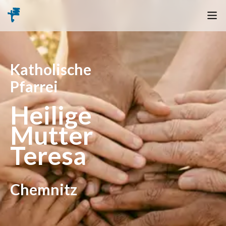
Katholische
Pfarrei
Heilige
Mutter
Teresa
Chemnitz