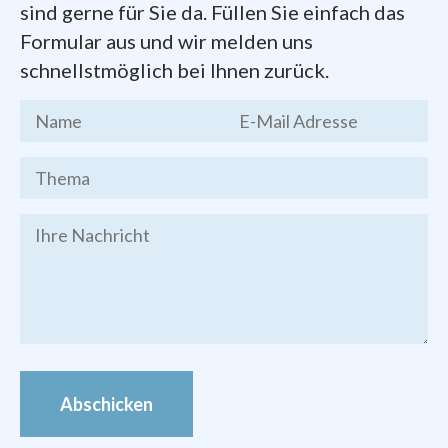
Dokumente zum Gründungsprozess der
sind gerne für Sie da. Füllen Sie einfach das
Pfarrei
finden Sie hier zum Herunterladen:
Formular aus und wir melden uns
schnellstmöglich bei Ihnen zurück.
Kernthesen
des Chemnitzer
Stadtgesprächs, Endfassung vom 19.
März 2016
Brief des Bischofs Heinrich
Timmerevers
vom 09. Januar 2018
Festschrift
zur Gründung der Pfarrei
Bilder von den Veranstaltungen zur
Pfarrei-Gründung finden Sie im
Foto-
Archiv
Abschicken