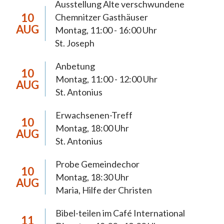
Ausstellung Alte verschwundene
Die Pastoralen Schwerpunktsetzungen
10
Chemnitzer Gasthäuser
dienen der 2018 neugegründeten Pfarrei Hl.
AUG
Montag, 11:00 - 16:00 Uhr
Mutter Teresa Chemnitz zur Orientierung
St. Joseph
der Pastoral bis 2027. In diesem Zeitraum
Anbetung
anstehende pastorale, wirtschaftliche und
10
Montag, 11:00 - 12:00 Uhr
AUG
organisatorische Weichenstellungen werden
St. Antonius
eine weiterreichende Tragweite haben und
müssen sich daraus begründen lassen. Die
Erwachsenen-Treff
10
anstehenden Prozesse möchten wir, die
Montag, 18:00 Uhr
AUG
St. Antonius
Christinnen und Christen der Pfarrei
Chemnitz, im Licht des Evangeliums und im
Probe Gemeindechor
10
Vertrauen auf die Möglichkeiten Gottes
Montag, 18:30 Uhr
AUG
gestalten. Dabei achten wir auf die Stimme
Maria, Hilfe der Christen
Gottes, die sich auch in den inneren
Bibel-teilen im Café International
Regungen und Gedanken unserer Mitchristen
11