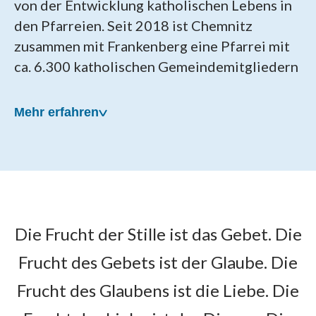
von der Entwicklung katholischen Lebens in
den Pfarreien. Seit 2018 ist Chemnitz
zusammen mit Frankenberg eine Pfarrei mit
ca. 6.300 katholischen Gemeindemitgliedern
Mehr erfahren
Unsere Pfarrei wurde am
Die Frucht der Stille ist das Gebet. Die
22. April 2018 gegründet
Frucht des Gebets ist der Glaube. Die
Als Patronat für die neue Pfarrei wählten die
Frucht des Glaubens ist die Liebe. Die
Chemnitzer die Hl. Mutter Teresa, die in den