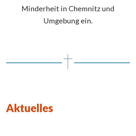
Minderheit in Chemnitz und
Umgebung ein.
Aktuelles
Wort des Lebens August 2026
Kulturkirchen-Stammtisch am 27.08.2026
Neue Kunstausstellung in St. Johannes Nepomuk