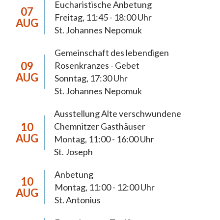
Eucharistische Anbetung
07
Freitag, 11:45 - 18:00 Uhr
AUG
Die Pastoralen Schwerpunktsetzungen
St. Johannes Nepomuk
dienen der 2018 neugegründeten Pfarrei Hl.
Gemeinschaft des lebendigen
Mutter Teresa Chemnitz zur Orientierung
09
Rosenkranzes - Gebet
der Pastoral bis 2027. In diesem Zeitraum
AUG
Sonntag, 17:30 Uhr
anstehende pastorale, wirtschaftliche und
St. Johannes Nepomuk
organisatorische Weichenstellungen werden
eine weiterreichende Tragweite haben und
Ausstellung Alte verschwundene
müssen sich daraus begründen lassen. Die
10
Chemnitzer Gasthäuser
AUG
anstehenden Prozesse möchten wir, die
Montag, 11:00 - 16:00 Uhr
St. Joseph
Christinnen und Christen der Pfarrei
Chemnitz, im Licht des Evangeliums und im
Anbetung
10
Vertrauen auf die Möglichkeiten Gottes
Montag, 11:00 - 12:00 Uhr
AUG
gestalten. Dabei achten wir auf die Stimme
St. Antonius
Gottes, die sich auch in den inneren