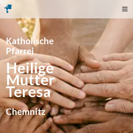
Katholische
Pfarrei
Heilige
Mutter
Teresa
Chemnitz