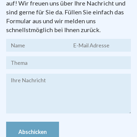
auf! Wir freuen uns über Ihre Nachricht und
Dokumente zum Gründungsprozess der
sind gerne für Sie da. Füllen Sie einfach das
Pfarrei
finden Sie hier zum Herunterladen:
Formular aus und wir melden uns
schnellstmöglich bei Ihnen zurück.
Kernthesen
des Chemnitzer
Stadtgesprächs, Endfassung vom 19.
März 2016
Brief des Bischofs Heinrich
Timmerevers
vom 09. Januar 2018
Festschrift
zur Gründung der Pfarrei
Bilder von den Veranstaltungen zur
Pfarrei-Gründung finden Sie im
Foto-
Archiv
Abschicken