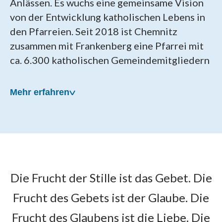
Anlässen. Es wuchs eine gemeinsame Vision
von der Entwicklung katholischen Lebens in
den Pfarreien. Seit 2018 ist Chemnitz
zusammen mit Frankenberg eine Pfarrei mit
ca. 6.300 katholischen Gemeindemitgliedern
Mehr erfahren
Unsere Pfarrei wurde am
Die Frucht der Stille ist das Gebet. Die
22. April 2018 gegründet
Frucht des Gebets ist der Glaube. Die
Als Patronat für die neue Pfarrei wählten die
Frucht des Glaubens ist die Liebe. Die