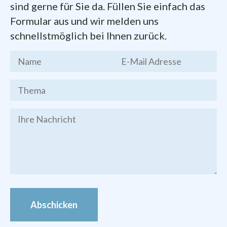
Dokumente zum Gründungsprozess der
sind gerne für Sie da. Füllen Sie einfach das
Pfarrei
finden Sie hier zum Herunterladen:
Formular aus und wir melden uns
schnellstmöglich bei Ihnen zurück.
Kernthesen
des Chemnitzer
Stadtgesprächs, Endfassung vom 19.
März 2016
Brief des Bischofs Heinrich
Timmerevers
vom 09. Januar 2018
Festschrift
zur Gründung der Pfarrei
Bilder von den Veranstaltungen zur
Pfarrei-Gründung finden Sie im
Foto-
Archiv
Abschicken