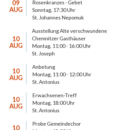
09
Rosenkranzes - Gebet
Die Pastoralen Schwerpunktsetzungen
AUG
Sonntag, 17:30 Uhr
dienen der 2018 neugegründeten Pfarrei Hl.
St. Johannes Nepomuk
Mutter Teresa Chemnitz zur Orientierung
Ausstellung Alte verschwundene
der Pastoral bis 2027. In diesem Zeitraum
10
Chemnitzer Gasthäuser
anstehende pastorale, wirtschaftliche und
AUG
Montag, 11:00 - 16:00 Uhr
organisatorische Weichenstellungen werden
St. Joseph
eine weiterreichende Tragweite haben und
müssen sich daraus begründen lassen. Die
Anbetung
10
anstehenden Prozesse möchten wir, die
Montag, 11:00 - 12:00 Uhr
AUG
St. Antonius
Christinnen und Christen der Pfarrei
Chemnitz, im Licht des Evangeliums und im
Erwachsenen-Treff
10
Vertrauen auf die Möglichkeiten Gottes
Montag, 18:00 Uhr
AUG
gestalten. Dabei achten wir auf die Stimme
St. Antonius
Gottes, die sich auch in den inneren
Probe Gemeindechor
Regungen und Gedanken unserer Mitchristen
10