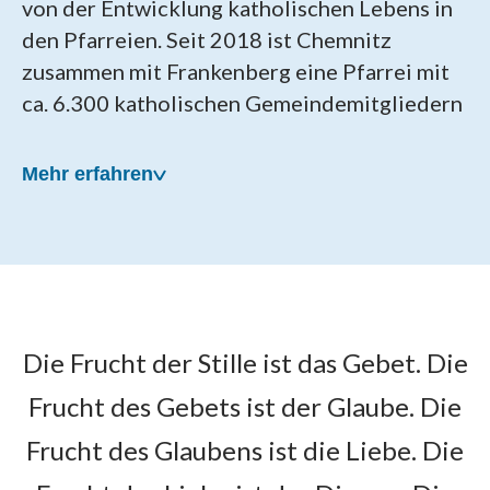
von der Entwicklung katholischen Lebens in
den Pfarreien. Seit 2018 ist Chemnitz
zusammen mit Frankenberg eine Pfarrei mit
ca. 6.300 katholischen Gemeindemitgliedern
Mehr erfahren
Unsere Pfarrei wurde am
Die Frucht der Stille ist das Gebet. Die
22. April 2018 gegründet
Frucht des Gebets ist der Glaube. Die
Als Patronat für die neue Pfarrei wählten die
Frucht des Glaubens ist die Liebe. Die
Chemnitzer die Hl. Mutter Teresa, die in den