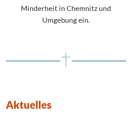
Minderheit in Chemnitz und
Umgebung ein.
Aktuelles
Wort des Lebens August 2026
Kulturkirchen-Stammtisch am 27.08.2026
Neue Kunstausstellung in St. Johannes Nepomuk