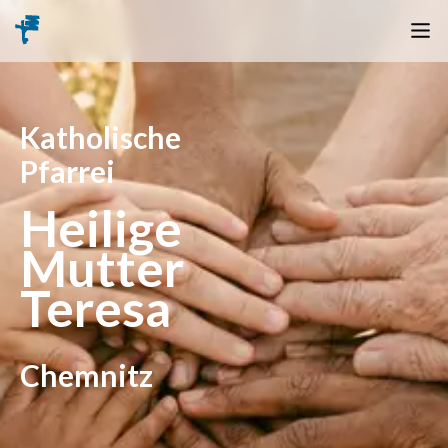
Katholische
Pfarrei
Heilige
Mutter
Teresa
Chemnitz