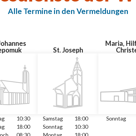
Alle Termine in den Vermeldungen
 Johannes
Maria, Hil
epomuk
St. Joseph
Christ
ag
10:30
Samstag
18:00
Sonntag
ag
18:00
Sonntag
10:30
och
08:30
Montag
18:00