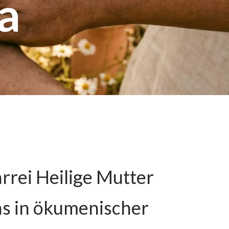
a
(GCL)
ge
Gott in allen Dingen suchen und finden
ür die Helfer
Kolping
ge
Kolpingsfamilie St. Franziskus
i Krisen
Salesianische Mitarbeiter
Den salesianischen Auftrag leben
rrei Heilige Mutter
uns in ökumenischer