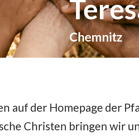
Teres
Musik
dwerk
Polizeiseelsor
Singt Gott ein neues Lied!
e Chance geben
Ein offenes Ohr f
stand
Freizeit und Sport
hemnitz
Notfallseelsor
Spiel, Spaß und Begegnung
beit auf dem Sonnenberg
Schnelle Hilfe be
Chemnitz
hwestern
enschen
n auf der Homepage der Pfa
ische Christen bringen wir 