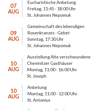
Eucharistische Anbetung
07
Freitag, 11:45 - 18:00 Uhr
AUG
Die Pastoralen Schwerpunktsetzungen
St. Johannes Nepomuk
dienen der 2018 neugegründeten Pfarrei Hl.
Gemeinschaft des lebendigen
Mutter Teresa Chemnitz zur Orientierung
09
Rosenkranzes - Gebet
der Pastoral bis 2027. In diesem Zeitraum
AUG
Sonntag, 17:30 Uhr
anstehende pastorale, wirtschaftliche und
St. Johannes Nepomuk
organisatorische Weichenstellungen werden
eine weiterreichende Tragweite haben und
Ausstellung Alte verschwundene
müssen sich daraus begründen lassen. Die
10
Chemnitzer Gasthäuser
AUG
anstehenden Prozesse möchten wir, die
Montag, 11:00 - 16:00 Uhr
St. Joseph
Christinnen und Christen der Pfarrei
Chemnitz, im Licht des Evangeliums und im
Anbetung
10
Vertrauen auf die Möglichkeiten Gottes
Montag, 11:00 - 12:00 Uhr
AUG
gestalten. Dabei achten wir auf die Stimme
St. Antonius
Gottes, die sich auch in den inneren