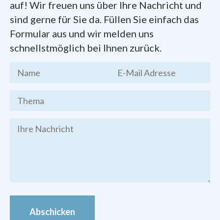
auf! Wir freuen uns über Ihre Nachricht und
Dokumente zum Gründungsprozess der
sind gerne für Sie da. Füllen Sie einfach das
Pfarrei
finden Sie hier zum Herunterladen:
Formular aus und wir melden uns
schnellstmöglich bei Ihnen zurück.
Kernthesen
des Chemnitzer
Stadtgesprächs, Endfassung vom 19.
März 2016
Brief des Bischofs Heinrich
Timmerevers
vom 09. Januar 2018
Festschrift
zur Gründung der Pfarrei
Bilder von den Veranstaltungen zur
Pfarrei-Gründung finden Sie im
Foto-
Archiv
Abschicken