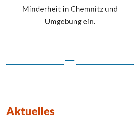
Minderheit in Chemnitz und
Umgebung ein.
Aktuelles
Wort des Lebens August 2026
Kulturkirchen-Stammtisch am 27.08.2026
Neue Kunstausstellung in St. Johannes Nepomuk