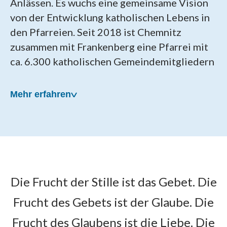
Anlässen. Es wuchs eine gemeinsame Vision
von der Entwicklung katholischen Lebens in
den Pfarreien. Seit 2018 ist Chemnitz
zusammen mit Frankenberg eine Pfarrei mit
ca. 6.300 katholischen Gemeindemitgliedern
Mehr erfahren
Unsere Pfarrei wurde am
Die Frucht der Stille ist das Gebet. Die
22. April 2018 gegründet
Frucht des Gebets ist der Glaube. Die
Als Patronat für die neue Pfarrei wählten die
Frucht des Glaubens ist die Liebe. Die