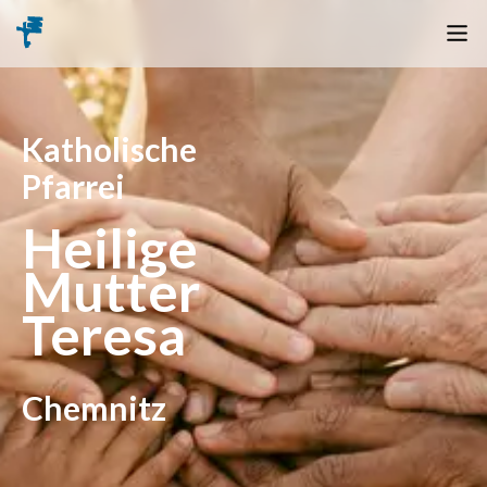
Katholische
Pfarrei
Heilige
Mutter
Teresa
Chemnitz